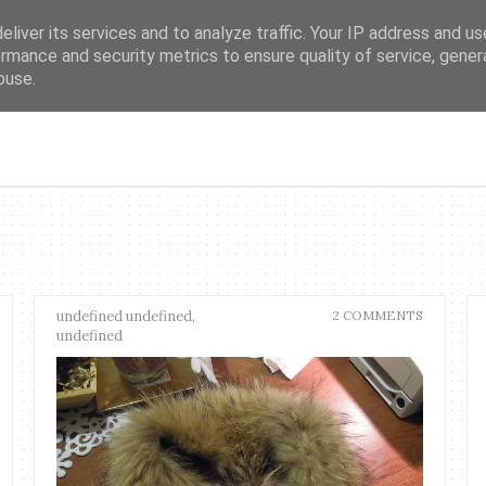
liver its services and to analyze traffic. Your IP address and u
𝔀𝔀𝔀.𝓹𝓲𝓷𝓴𝓼𝓹𝓪𝓬𝓮.𝓲𝓽
rmance and security metrics to ensure quality of service, gene
buse.
Home page
undefined undefined,
2 COMMENTS
undefined